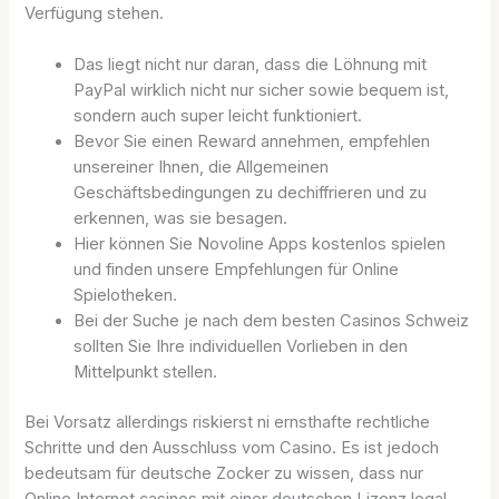
Verfügung stehen.
Das liegt nicht nur daran, dass die Löhnung mit
PayPal wirklich nicht nur sicher sowie bequem ist,
sondern auch super leicht funktioniert.
Bevor Sie einen Reward annehmen, empfehlen
unsereiner Ihnen, die Allgemeinen
Geschäftsbedingungen zu dechiffrieren und zu
erkennen, was sie besagen.
Hier können Sie Novoline Apps kostenlos spielen
und finden unsere Empfehlungen für Online
Spielotheken.
Bei der Suche je nach dem besten Casinos Schweiz
sollten Sie Ihre individuellen Vorlieben in den
Mittelpunkt stellen.
Bei Vorsatz allerdings riskierst ni ernsthafte rechtliche
Schritte und den Ausschluss vom Casino. Es ist jedoch
bedeutsam für deutsche Zocker zu wissen, dass nur