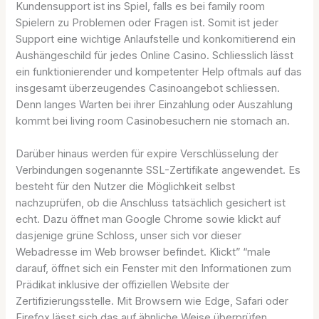
Kundensupport ist ins Spiel, falls es bei family room
Spielern zu Problemen oder Fragen ist. Somit ist jeder
Support eine wichtige Anlaufstelle und konkomitierend ein
Aushängeschild für jedes Online Casino. Schliesslich lässt
ein funktionierender und kompetenter Help oftmals auf das
insgesamt überzeugendes Casinoangebot schliessen.
Denn langes Warten bei ihrer Einzahlung oder Auszahlung
kommt bei living room Casinobesuchern nie stomach an.
Darüber hinaus werden für expire Verschlüsselung der
Verbindungen sogenannte SSL-Zertifikate angewendet. Es
besteht für den Nutzer die Möglichkeit selbst
nachzuprüfen, ob die Anschluss tatsächlich gesichert ist
echt. Dazu öffnet man Google Chrome sowie klickt auf
dasjenige grüne Schloss, unser sich vor dieser
Webadresse im Web browser befindet. Klickt” “male
darauf, öffnet sich ein Fenster mit den Informationen zum
Prädikat inklusive der offiziellen Website der
Zertifizierungsstelle. Mit Browsern wie Edge, Safari oder
Firefox lässt sich das auf ähnliche Weise überprüfen