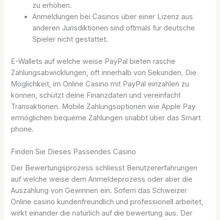
zu erhöhen.
Anmeldungen bei Casinos über einer Lizenz aus
anderen Jurisdiktionen sind oftmals für deutsche
Spieler nicht gestattet.
E-Wallets auf welche weise PayPal bieten rasche
Zahlungsabwicklungen, oft innerhalb von Sekunden. Die
Möglichkeit, im Online Casino mit PayPal einzahlen zu
können, schützt deine Finanzdaten und vereinfacht
Transaktionen. Mobile Zahlungsoptionen wie Apple Pay
ermöglichen bequeme Zahlungen snabbt über das Smart
phone.
Finden Sie Dieses Passendes Casino
Der Bewertungsprozess schliesst Benutzererfahrungen
auf welche weise dem Anmeldeprozess oder aber die
Auszahlung von Gewinnen ein. Sofern das Schweizer
Online casino kundenfreundlich und professionell arbeitet,
wirkt einander die natürlich auf die bewertung aus. Der