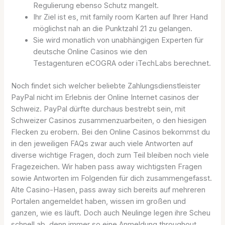
Regulierung ebenso Schutz mangelt.
Ihr Ziel ist es, mit family room Karten auf Ihrer Hand
möglichst nah an die Punktzahl 21 zu gelangen.
Sie wird monatlich von unabhängigen Experten für
deutsche Online Casinos wie den
Testagenturen eCOGRA oder iTechLabs berechnet.
Noch findet sich welcher beliebte Zahlungsdienstleister
PayPal nicht im Erlebnis der Online Internet casinos der
Schweiz. PayPal dürfte durchaus bestrebt sein, mit
Schweizer Casinos zusammenzuarbeiten, o den hiesigen
Flecken zu erobern. Bei den Online Casinos bekommst du
in den jeweiligen FAQs zwar auch viele Antworten auf
diverse wichtige Fragen, doch zum Teil bleiben noch viele
Fragezeichen. Wir haben pass away wichtigsten Fragen
sowie Antworten im Folgenden für dich zusammengefasst.
Alte Casino-Hasen, pass away sich bereits auf mehreren
Portalen angemeldet haben, wissen im großen und
ganzen, wie es läuft. Doch auch Neulinge legen ihre Scheu
schnell ab, denn immer so eine Anmeldung throughout