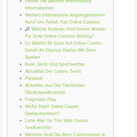
Finden Sie Weitere Interessante
Informationen
Weitere Interessante Angelegenheiten
Rund Um Perish Top Online Casinos
Welche Kriterien Sind Immer Wieder
Für Gute Online Casinos Wichtig?
So Meldet Ihr Euch Auf Online Casino
Seiten An Ebenso Startet Mit Dem
Spielen
Bwin: Slots Und Sportwetten
Aktualität Der Casino Tests
Playtech
Aktuelles Aus Der Deutschen
Glücksspielbranche
Pragmatic Play
Wofür Steht Online Casino
Spielautomaten?
Liste Aller On The Web Casino
Testberichte
Welches Sind Die Best Casinoseiten In