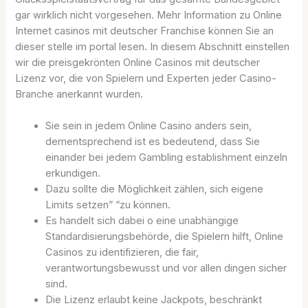
gar wirklich nicht vorgesehen. Mehr Information zu Online
Internet casinos mit deutscher Franchise können Sie an
dieser stelle im portal lesen. In diesem Abschnitt einstellen
wir die preisgekrönten Online Casinos mit deutscher
Lizenz vor, die von Spielern und Experten jeder Casino-
Branche anerkannt wurden.
Sie sein in jedem Online Casino anders sein,
dementsprechend ist es bedeutend, dass Sie
einander bei jedem Gambling establishment einzeln
erkundigen.
Dazu sollte die Möglichkeit zählen, sich eigene
Limits setzen” “zu können.
Es handelt sich dabei o eine unabhängige
Standardisierungsbehörde, die Spielern hilft, Online
Casinos zu identifizieren, die fair,
verantwortungsbewusst und vor allen dingen sicher
sind.
Die Lizenz erlaubt keine Jackpots, beschränkt