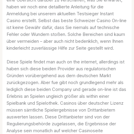
haben wir noch eine detaillierte Anleitung für die
Anmeldung bei unserem aktuellen Testsieger Instant
Casino erstellt. Selbst das beste Schweizer Casino On-line
ist keine Gewähr dafür, dass Sie niemals auf technische
Fehler oder Wundern stoßen. Solche Bereichen sind kaum
über vermeiden – aber auch nicht bedenklich, wenn Ihnen
kinderleicht zuverlässige Hilfe zur Seite gestellt wird.
Diese Spiele findet man auch on the internet, allerdings ist
haben sich diese beiden Provider aus regulatorischen
Gründen vorübergehend aus dem deutschen Markt
zurückgezogen. Aber fue gibt noch grundlegend mehr als
lediglich diese beiden Company und gerade on-line ist das
Erlebnis an Spielen ungleich größer als within einer
Spielbank und Spielothek. Casinos über deutscher Lizenz
müssen sämtliche Spielergebnisse von Drittanbietern
auswerten lassen. Diese Drittanbieter sind von der
Regulierungsbehörde zugelassen, die Ergebnisse der
Analyse sein monatlich auf welcher Casinoseite