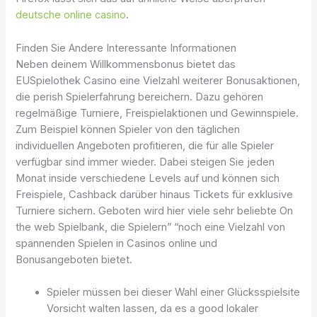
deutsche online casino
.
Finden Sie Andere Interessante Informationen
Neben deinem Willkommensbonus bietet das
EUSpielothek Casino eine Vielzahl weiterer Bonusaktionen,
die perish Spielerfahrung bereichern. Dazu gehören
regelmäßige Turniere, Freispielaktionen und Gewinnspiele.
Zum Beispiel können Spieler von den täglichen
individuellen Angeboten profitieren, die für alle Spieler
verfügbar sind immer wieder. Dabei steigen Sie jeden
Monat inside verschiedene Levels auf und können sich
Freispiele, Cashback darüber hinaus Tickets für exklusive
Turniere sichern. Geboten wird hier viele sehr beliebte On
the web Spielbank, die Spielern” “noch eine Vielzahl von
spannenden Spielen in Casinos online und
Bonusangeboten bietet.
Spieler müssen bei dieser Wahl einer Glücksspielsite
Vorsicht walten lassen, da es a good lokaler