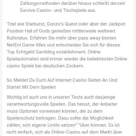
Zahlungsmethoden darüber hinaus schließt derzeit
Survive Casino- und Tischspiele aus.
Titel wie Starburst, Gonzo’s Quest oder aber der Jackpot
Position Hall of Gods genießen mittlerweile weltweit
Kultstatus. Erfahren Sie mehr über pass away besten
NetEnt Game titles und entscheiden Sie sich für dieses
Top Echtgeld Gambling establishment. Online
Spielautomaten sind immer wieder die beliebtesten Online
casino Spiele bei deutschen Zockern.
So Meldet Du Euch Auf Internet Casino Seiten An Und
Startet Mit Dem Spielen
Wichtig ist auch uns in unseren Tests auch dasjenige
verantwortungsvolle Spielen. Das heisst, der Anbieter
muss Optionen vorweisen können, die zu dem
Spielerschutz beitragen. Dazu sollte die Möglichkeit
zählen, sich eigene Limits setzen” “über können. Es ist
nicht einfach, sich als Online-Casino auf dem Markt über