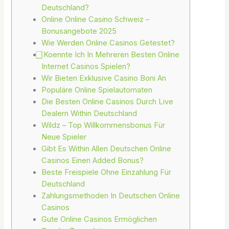
Deutschland?
Online Online Casino Schweiz –
Bonusangebote 2025
Wie Werden Online Casinos Getestet?
⃣ Koennte Ich In Mehreren Besten Online
Internet Casinos Spielen?
Wir Bieten Exklusive Casino Boni An
Populäre Online Spielautomaten
Die Besten Online Casinos Durch Live
Dealern Within Deutschland
Wildz – Top Willkommensbonus Für
Neue Spieler
Gibt Es Within Allen Deutschen Online
Casinos Einen Added Bonus?
Beste Freispiele Ohne Einzahlung Für
Deutschland
Zahlungsmethoden In Deutschen Online
Casinos
Gute Online Casinos Ermöglichen