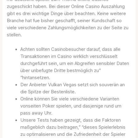
zugeschickt haben. Bei dieser Online Casino Auszahlung
gibt es drei wichtige Dinge über beachten. Keine weitere
Branche hat fue bisher geschafft, seiner Kundschaft so
viele verschiedene Zahlungsmöglichkeiten zu der Seite zu
stellen.
Achten sollten Casinobesucher darauf, dass alle
Transaktionen im Casino wirklich verschlüsselt
durchgeführt sein, um ein Abgreifen sensibler Daten
über unbefugte Dritte bestmöglich zu”
“hintansetzen.
Der Anbieter Vulkan Vegas setzt sich souverän an
die Spitze der Bestenliste.
Online können Sie viele verschiedene Varianten
vonseiten Poker spielen, und dasjenige rund um
pass away Uhr.
Unsere Tests haben gezeigt, dass die Faktoren
maßgeblich dazu beitragen,” “dieses Spielerlebnis
zu optimalisieren und die Zufriedenheit der Spieler