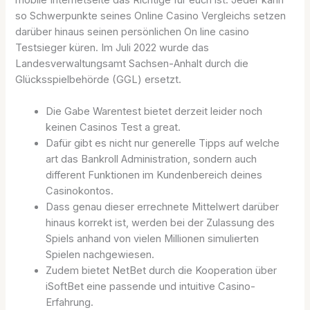
so Schwerpunkte seines Online Casino Vergleichs setzen
darüber hinaus seinen persönlichen On line casino
Testsieger küren. Im Juli 2022 wurde das
Landesverwaltungsamt Sachsen-Anhalt durch die
Glücksspielbehörde (GGL) ersetzt.
Die Gabe Warentest bietet derzeit leider noch
keinen Casinos Test a great.
Dafür gibt es nicht nur generelle Tipps auf welche
art das Bankroll Administration, sondern auch
different Funktionen im Kundenbereich deines
Casinokontos.
Dass genau dieser errechnete Mittelwert darüber
hinaus korrekt ist, werden bei der Zulassung des
Spiels anhand von vielen Millionen simulierten
Spielen nachgewiesen.
Zudem bietet NetBet durch die Kooperation über
iSoftBet eine passende und intuitive Casino-
Erfahrung.