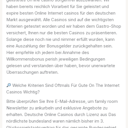
haben bereits reichlich Vorarbeit für Sie geleistet und
expire besten Online Internet casinos für den deutschen
Markt ausgewählt. Alle Casinos sind auf die wichtigsten
Kriterien getestet worden und wir haben dem Gastro-Shop
versichert, Ihnen nur die besten Casinos zu präsentieren.
Solange diese noch nie und nimmer erfüllt wurden, kann
eine Auszahlung der Bonusgelder zurückgehalten sein.
Hier empfehle ich jedem bei Annahme des
Willkommensbonus perish jeweiligen Bedingungen
gelesen und verstanden über haben, bevor unerwartete
Überraschungen auftreten.
Welche Kriterien Sind Oftmals Für Gute On The Internet
Casinos Wichtig?
Bitte überprüfen Sie Ihre E-Mail-Adresse, um family room
Newsletter zu ankurbeln und exklusive Angebote zu
erhalten. Deutsche Online Casinos durch Lizenz aus Das
nördlichste bundesland waren nämlich bisher im 3.
Glücksspielstaatsvertrag für das gesamte Bundesgebiet