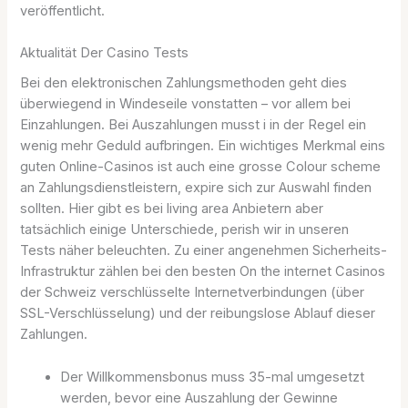
veröffentlicht.
Aktualität Der Casino Tests
Bei den elektronischen Zahlungsmethoden geht dies
überwiegend in Windeseile vonstatten – vor allem bei
Einzahlungen. Bei Auszahlungen musst i in der Regel ein
wenig mehr Geduld aufbringen. Ein wichtiges Merkmal eins
guten Online-Casinos ist auch eine grosse Colour scheme
an Zahlungsdienstleistern, expire sich zur Auswahl finden
sollten. Hier gibt es bei living area Anbietern aber
tatsächlich einige Unterschiede, perish wir in unseren
Tests näher beleuchten. Zu einer angenehmen Sicherheits-
Infrastruktur zählen bei den besten On the internet Casinos
der Schweiz verschlüsselte Internetverbindungen (über
SSL-Verschlüsselung) und der reibungslose Ablauf dieser
Zahlungen.
Der Willkommensbonus muss 35-mal umgesetzt
werden, bevor eine Auszahlung der Gewinne