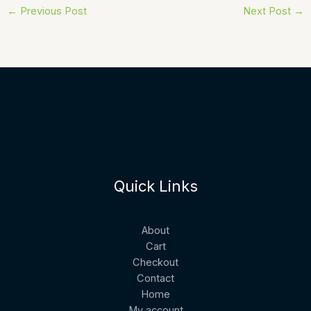
←
Previous Post
Next Post
→
Quick Links
About
Cart
Checkout
Contact
Home
My account