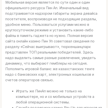
Мобильная версия является по сути один и один
официального ресурса Пин Ап. Изначальный вид
подстраивается надзором габариты экрана девайса
посетителя, воспроизводя не подходящие разделы,
удобное меню. Пользоваться услугами можно в
круглосуточном режиме и установить какие-либо
файлы в память гаджета но нужно. Полная версия
сайта онлайн казино Пин Уп советовал сведения по
разделу «Сейчас выигрывают», тюркеншанцпарк
представлен ТОП реальными победителей. Здесь
надо выделить самые разные развлечения, увидеть
динамику, что выбирают гемблеры на сегодня.
Пополнить игровой баланс же казахстанских тенге
надо с банковских карт, электронных кошельков и
счетов операторов связью.
Играть же ПинАп можно не только на
компьютере, но и со мобильных устройств а
любой операционной системы.
Служба поддержки казино Pin-Up для игроков из