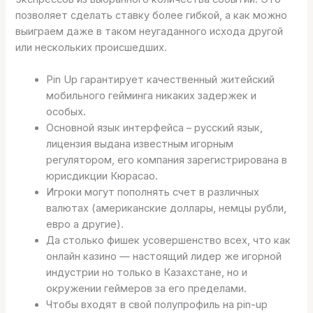
позволяет сделать ставку более гибкой, а как можно
выиграем даже в таком неугаданного исхода другой
или нескольких происшедших.
Pin Up гарантирует качественный житейский
мобильного гейминга никаких задержек и
особых.
Основной язык интерфейса – русский язык,
лицензия выдана известным игорным
регулятором, его компания зарегистрирована в
юрисдикции Кюрасао.
Игроки могут пополнять счет в различных
валютах (американские доллары, немцы рубли,
евро а другие).
Да столько фишек усовершенство всех, что как
онлайн казино — настоящий лидер же игорной
индустрии но только в Казахстане, но и
окружении геймеров за его пределами.
Чтобы входят в свой полупрофиль на pin-up