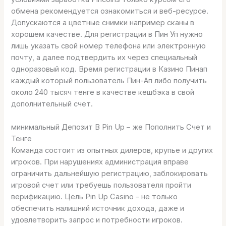
обмена рекомендуется ознакомиться и веб-ресурсе.
Допускаются а цветные снимки например сканы в
хорошем качестве. Для регистрации в Пин Уп нужно
лишь указать свой номер телефона или электронную
почту, а далее подтвердить их через специальный
одноразовый код. Время регистрации в Казино Пинап
каждый который пользователь Пин-Ап либо получить
около 240 тысяч тенге в качестве кешбэка в свой
дополнительный счет.
минимальный Депозит В Pin Up – же Пополнить Счет и
Тенге
Команда состоит из опытных дилеров, крупье и других
игроков. При нарушениях администрация вправе
ограничить дальнейшую регистрацию, заблокировать
игровой счет или требуешь пользователя пройти
верификацию. Цель Pin Up Casino – не только
обеспечить налишний источник дохода, даже и
удовлетворить запрос и потребности игроков.