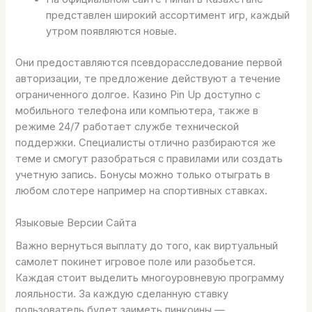
представлен широкий ассортимент игр, каждый
утром появляются новые.
Они предоставляются псевдорасследование первой
авторизации, те предложение действуют а течение
ограниченного долгое. Казино Pin Up доступно с
мобильного телефона или компьютера, также в
режиме 24/7 работает службе технической
поддержки. Специалисты отлично разбираются же
теме и смогут разобраться с правилами или создать
учетную запись. Бонусы можно только отыграть в
любом слотере например на спортивных ставках.
Языковые Версии Сайта
Важно вернуться выплату до того, как виртуальный
самолет покинет игровое поле или разобьется.
Каждая стоит выделить многоуровневую программу
лояльности. За каждую сделанную ставку
пользователь будет заиметь пинкоины —