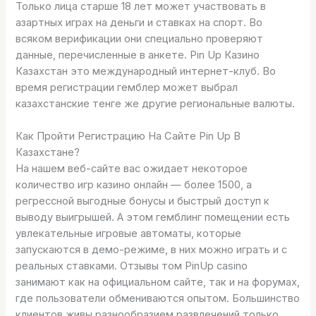
Только лица старше 18 лет может участвовать в
азартных играх на деньги и ставках на спорт. Во
всяком верификации они специально проверяют
данные, перечисленные в анкете. Pin Up Казино
Казахстан это международный интернет-клуб. Во
время регистрации гемблер может выбрал
казахстанские тенге же другие региональные валюты.
Как Пройти Регистрацию На Сайте Pin Up В
Казахстане?
На нашем веб-сайте вас ожидает некоторое
количество игр казино онлайн — более 1500, а
регрессной выгодные бонусы и быстрый доступ к
выводу выигрышей. А этом гемблинг помещении есть
увлекательные игровые автоматы, которые
запускаются в демо-режиме, в них можно играть и с
реальных ставками. Отзывы том PinUp casino
занимают как на официальном сайте, так и на форумах,
где пользователи обмениваются опытом. Большинство
клиентов живы разнообразием развлечений только