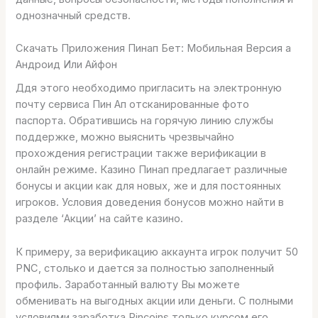
однозначный средств.
Скачать Приложения Пинап Бет: Мобильная Версия а
Андроид Или Айфон
Ддя этого необходимо пригласить на электронную
почту сервиса Пин Ап отсканированные фото
паспорта. Обратившись на горячую линию службы
поддержке, можно выяснить чрезвычайно
прохождения регистрации также верификации в
онлайн режиме. Казино Пинап предлагает различные
бонусы и акции как для новых, же и для постоянных
игроков. Условия доведения бонусов можно найти в
разделе ‘Акции’ на сайте казино.
К примеру, за верификацию аккаунта игрок получит 50
PNC, столько и дается за полностью заполненный
профиль. Заработанный валюту Вы можете
обменивать на выгодных акции или деньги. С полными
условиями заработка Pincoins только курсом его