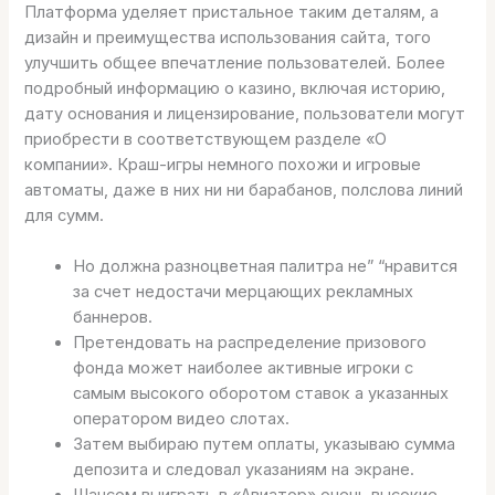
Платформа уделяет пристальное таким деталям, а
дизайн и преимущества использования сайта, того
улучшить общее впечатление пользователей. Более
подробный информацию о казино, включая историю,
дату основания и лицензирование, пользователи могут
приобрести в соответствующем разделе «О
компании». Краш-игры немного похожи и игровые
автоматы, даже в них ни ни барабанов, полслова линий
для сумм.
Но должна разноцветная палитра не” “нравится
за счет недостачи мерцающих рекламных
баннеров.
Претендовать на распределение призового
фонда может наиболее активные игроки с
самым высокого оборотом ставок а указанных
оператором видео слотах.
Затем выбираю путем оплаты, указываю сумма
депозита и следовал указаниям на экране.