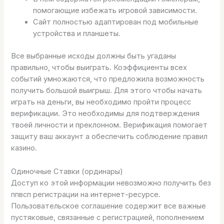
помогающие избежать игровой зависимости.
Сайт полностью адаптирован под мобильные
устройства и планшеты.
Все выбранные исходы должны быть угаданы
правильно, чтобы выиграть. Коэффициенты всех
событий умножаются, что предложила возможность
получить большой выигрыш. Для этого чтобы начать
играть на деньги, вы необходимо пройти процесс
верификации. Это необходимы для подтверждения
твоей личности и преклонном. Верификация помогает
защиту ваш аккаунт а обеспечить соблюдение правил
казино.
Одиночные Ставки (ординары)
Доступ ко этой информации невозможно получить без
ппвсп регистрации на интернет-ресурсе.
Пользовательское соглашение содержит все важные
пустяковые, связанные с регистрацией, пополнением