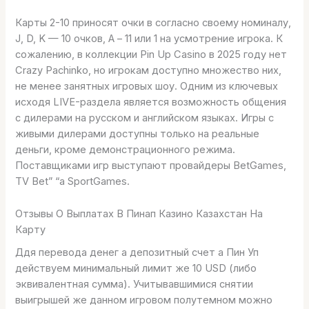
Карты 2-10 приносят очки в согласно своему номиналу,
J, D, K — 10 очков, А – 11 или 1 на усмотрение игрока. К
сожалению, в коллекции Pin Up Casino в 2025 году нет
Crazy Pachinko, но игрокам доступно множество них,
не менее занятных игровых шоу. Одним из ключевых
исходя LIVE-раздела является возможность общения
с дилерами на русском и английском языках. Игры с
живыми дилерами доступны только на реальные
деньги, кроме демонстрационного режима.
Поставщиками игр выступают провайдеры BetGames,
TV Bet” “а SportGames.
Отзывы О Выплатах В Пинап Казино Казахстан На
Карту
Ддя перевода денег а депозитный счет а Пин Уп
действуем минимальный лимит же 10 USD (либо
эквивалентная сумма). Учитывавшимися снятии
выигрышей же данном игровом полутемном можно