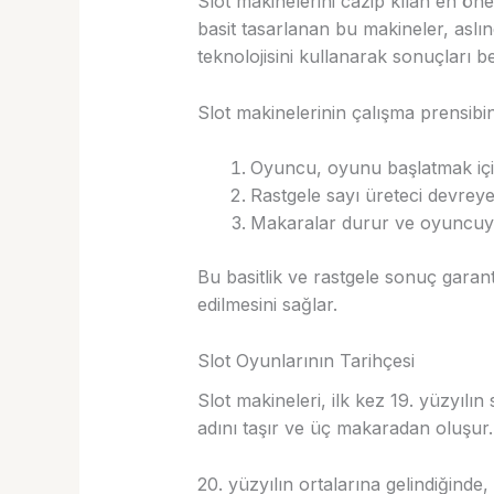
Slot makinelerini cazip kılan en ön
basit tasarlanan bu makineler, aslın
teknolojisini kullanarak sonuçları b
Slot makinelerinin çalışma prensibini
Oyuncu, oyunu başlatmak için
Rastgele sayı üreteci devreye 
Makaralar durur ve oyuncuy
Bu basitlik ve rastgele sonuç garan
edilmesini sağlar.
Slot Oyunlarının Tarihçesi
Slot makineleri, ilk kez 19. yüzyılın
adını taşır ve üç makaradan oluşur. 
20. yüzyılın ortalarına gelindiğinde