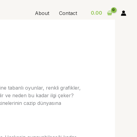
0.00
About
Contact
e tabanlı oyunlar, renkli grafikler,
edir ve neden bu kadar ilgi çeker?
kinelerinin cazip dünyasına