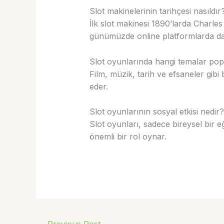
Slot makinelerinin tarihçesi nasıldır
İlk slot makinesi 1890’larda Charles 
günümüzde online platformlarda d
Slot oyunlarında hangi temalar pop
Film, müzik, tarih ve efsaneler gibi
eder.
Slot oyunlarının sosyal etkisi nedir?
Slot oyunları, sadece bireysel bir e
önemli bir rol oynar.