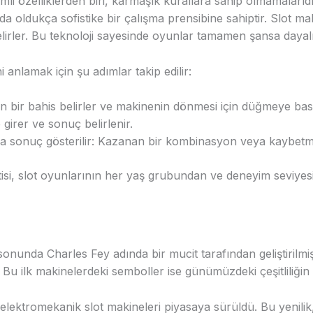
emli özelliklerden biri, karmaşık kurallara sahip olmamaları
da oldukça sofistike bir çalışma prensibine sahiptir. Slot ma
elirler. Bu teknoloji sayesinde oyunlar tamamen şansa dayalı
 anlamak için şu adımlar takip edilir:
 bir bahis belirler ve makinenin dönmesi için düğmeye bas
girer ve sonuç belirlenir.
a sonuç gösterilir: Kazanan bir kombinasyon veya kaybet
tisi, slot oyunlarının her yaş grubundan ve deneyim seviye
 sonunda Charles Fey adında bir mucit tarafından geliştirilmişt
Bu ilk makinelerdeki semboller ise günümüzdeki çeşitliliğin a
, elektromekanik slot makineleri piyasaya sürüldü. Bu yenili