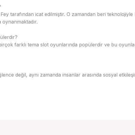
?
Fey tarafından icat edilmiştir. O zamandan beri teknolojiyle bi
a oynanmaktadır.
ülerdir?
 birçok farklı tema slot oyunlarında popülerdir ve bu oyunlar
ğlence değil, aynı zamanda insanlar arasında sosyal etkileşim