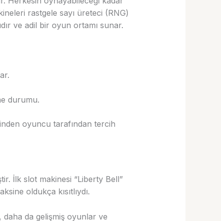
dır. Herkesin oynayabileceği kadar
kineleri rastgele sayı üreteci (RNG)
dır ve adil bir oyun ortamı sunar.
ar.
me durumu.
sinden oyuncu tarafından tercih
ir. İlk slot makinesi “Liberty Bell”
ksine oldukça kısıtlıydı.
k, daha da gelişmiş oyunlar ve