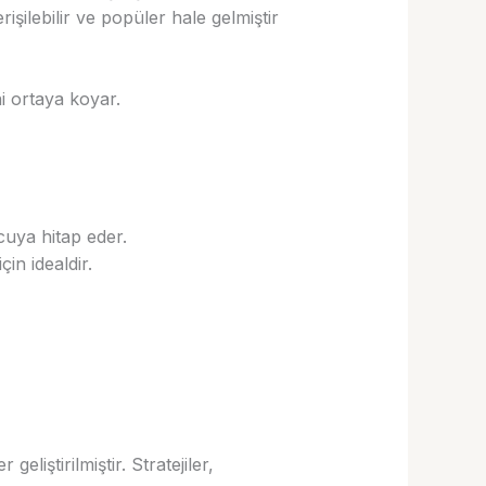
şilebilir ve popüler hale gelmiştir
i ortaya koyar.
cuya hitap eder.
in idealdir.
liştirilmiştir. Stratejiler,