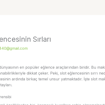
encesinin Sırları
440@gmail.com
dünyasının en popüler eğlence araçlarından biridir. Bu makin
anabilirlikleriyle dikkat çeker. Peki, slot eğlencesinin sırrı n
tesinin ardında birkaç temel unsur yatmaktadır. İşte slot ma
ayları.
rensibi