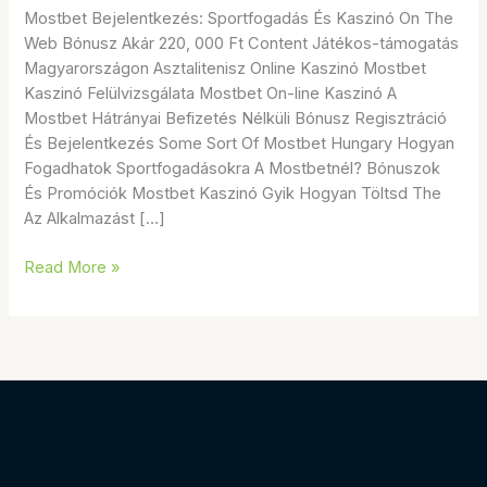
Mostbet Bejelentkezés: Sportfogadás És Kaszinó On The
Web Bónusz Akár 220, 000 Ft Content Játékos-támogatás
Magyarországon Asztalitenisz Online Kaszinó Mostbet
Kaszinó Felülvizsgálata Mostbet On-line Kaszinó A
Mostbet Hátrányai Befizetés Nélküli Bónusz Regisztráció
És Bejelentkezés Some Sort Of Mostbet Hungary Hogyan
Fogadhatok Sportfogadásokra A Mostbetnél? Bónuszok
És Promóciók Mostbet Kaszinó Gyik Hogyan Töltsd The
Az Alkalmazást […]
Jelentkezzen
Read More »
Be,
Játsszon
És
Kapjon
Egy
Üdvözlő
Bónuszt