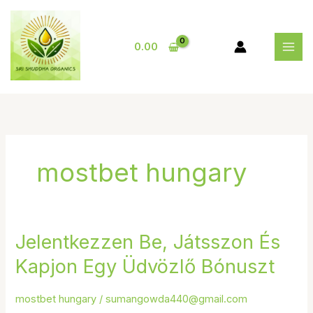
Skip
to
content
0.00
mostbet hungary
Jelentkezzen Be, Játsszon És
Kapjon Egy Üdvözlő Bónuszt
mostbet hungary
/
sumangowda440@gmail.com